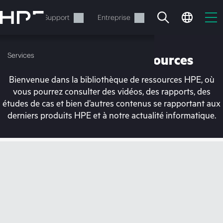
Accéder
au
Services
Support
Entreprise
contenu
principal
Services
Bibliothèque de ressources
Bienvenue dans la bibliothèque de ressources HPE, où
vous pourrez consulter des vidéos, des rapports, des
études de cas et bien d’autres contenus se rapportant aux
derniers produits HPE et à notre actualité informatique.
Votre panier est
actuellement vide
Rendez-vous dans la boutique HPE pour
découvrir, configurer et commander.