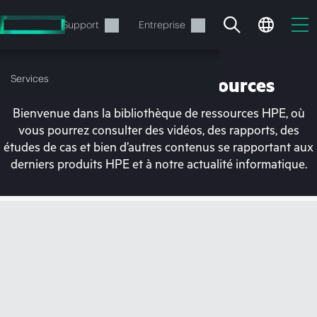
Accéder
au
Services
Support
Entreprise
contenu
principal
Services
Bibliothèque de ressources
Bienvenue dans la bibliothèque de ressources HPE, où
vous pourrez consulter des vidéos, des rapports, des
études de cas et bien d’autres contenus se rapportant aux
derniers produits HPE et à notre actualité informatique.
Votre panier est
actuellement vide
Rendez-vous dans la boutique HPE pour
découvrir, configurer et commander.