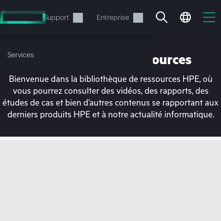
Accéder
au
Services
Support
Entreprise
contenu
principal
Services
Bibliothèque de ressources
Bienvenue dans la bibliothèque de ressources HPE, où
vous pourrez consulter des vidéos, des rapports, des
études de cas et bien d’autres contenus se rapportant aux
derniers produits HPE et à notre actualité informatique.
Votre panier est
actuellement vide
Rendez-vous dans la boutique HPE pour
découvrir, configurer et commander.