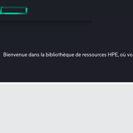
Accéder
au
contenu
principal
Bienvenue dans la bibliothèque de ressources HPE, où vou
Vo
Rendez-vous