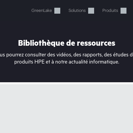
GreenLake
Solutions
Produits
Bibliothèque de ressources
s pourrez consulter des vidéos, des rapports, des études de
produits HPE et à notre actualité informatique.
tre panier est actuellement v
 dans la boutique HPE pour découvrir, configurer e
Acheter maintenant