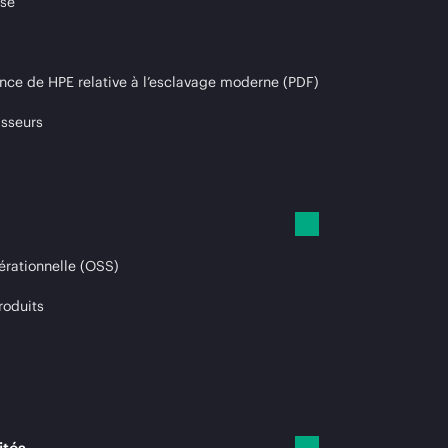
ise
nce de HPE relative à l’esclavage moderne (PDF)
isseurs
érationnelle (OSS)
roduits