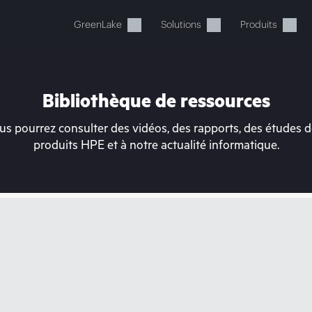
GreenLake
Solutions
Produits
Bibliothèque de ressources
s pourrez consulter des vidéos, des rapports, des études de
produits HPE et à notre actualité informatique.
tre panier est actuellement v
 dans la boutique HPE pour découvrir, configurer e
Acheter maintenant