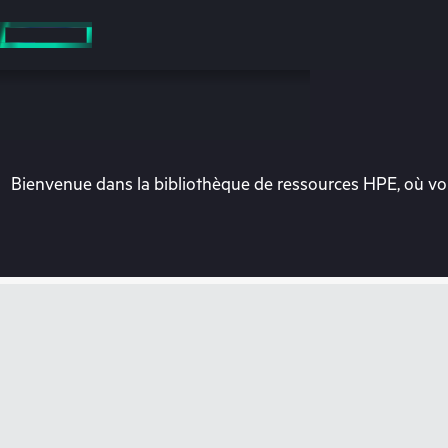
Accéder
au
contenu
principal
Bienvenue dans la bibliothèque de ressources HPE, où vou
Vo
Rendez-vous