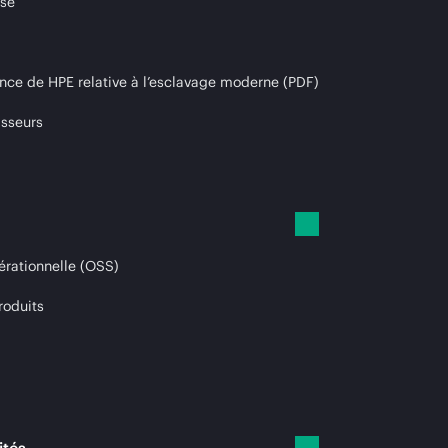
ise
nce de HPE relative à l’esclavage moderne (PDF)
isseurs
érationnelle (OSS)
roduits