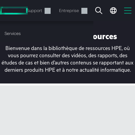
Accéder
au
Services
Support
Entreprise
contenu
principal
Services
Bibliothèque de ressources
Bienvenue dans la bibliothèque de ressources HPE, où
vous pourrez consulter des vidéos, des rapports, des
études de cas et bien d’autres contenus se rapportant aux
derniers produits HPE et à notre actualité informatique.
Votre panier est
actuellement vide
Rendez-vous dans la boutique HPE pour
découvrir, configurer et commander.