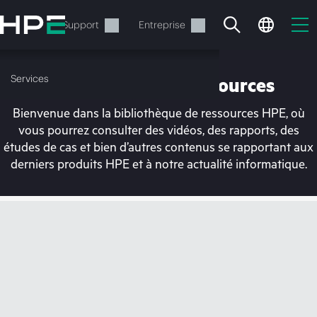
Accéder
au
Services
Support
Entreprise
contenu
principal
Services
Bibliothèque de ressources
Bienvenue dans la bibliothèque de ressources HPE, où
vous pourrez consulter des vidéos, des rapports, des
études de cas et bien d’autres contenus se rapportant aux
derniers produits HPE et à notre actualité informatique.
Votre panier est
actuellement vide
Rendez-vous dans la boutique HPE pour
découvrir, configurer et commander.