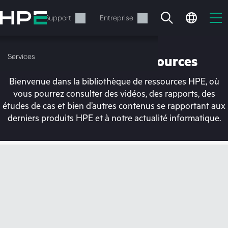
Accéder
au
Services
Support
Entreprise
contenu
principal
Services
Bibliothèque de ressources
Bienvenue dans la bibliothèque de ressources HPE, où
vous pourrez consulter des vidéos, des rapports, des
études de cas et bien d’autres contenus se rapportant aux
derniers produits HPE et à notre actualité informatique.
Votre panier est
actuellement vide
Rendez-vous dans la boutique HPE pour
découvrir, configurer et commander.