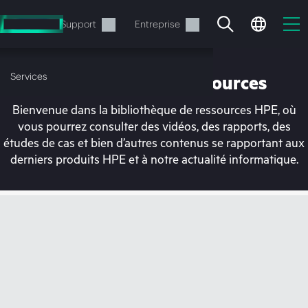
Accéder
au
Services
Support
Entreprise
contenu
principal
Services
Bibliothèque de ressources
Bienvenue dans la bibliothèque de ressources HPE, où
vous pourrez consulter des vidéos, des rapports, des
études de cas et bien d’autres contenus se rapportant aux
derniers produits HPE et à notre actualité informatique.
Votre panier est
actuellement vide
Rendez-vous dans la boutique HPE pour
découvrir, configurer et commander.