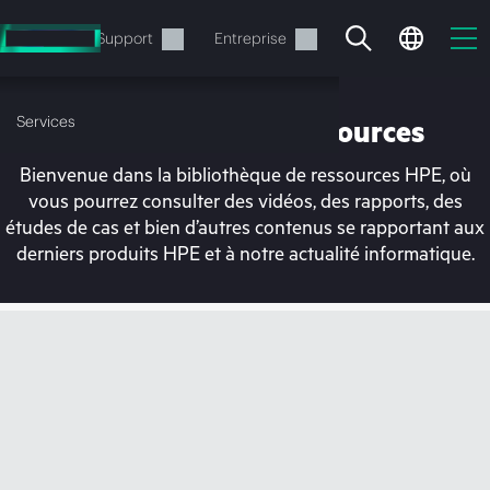
Accéder
au
Services
Support
Entreprise
contenu
principal
Services
Bibliothèque de ressources
Bienvenue dans la bibliothèque de ressources HPE, où
vous pourrez consulter des vidéos, des rapports, des
études de cas et bien d’autres contenus se rapportant aux
derniers produits HPE et à notre actualité informatique.
Votre panier est
actuellement vide
Rendez-vous dans la boutique HPE pour
découvrir, configurer et commander.