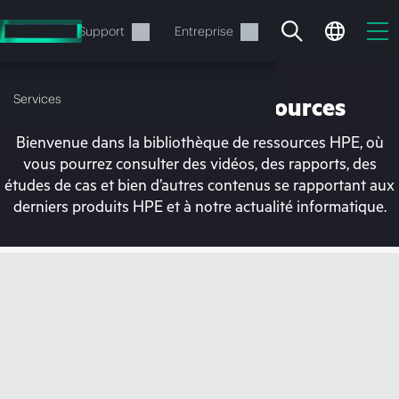
Accéder
au
Services
Support
Entreprise
contenu
principal
Services
Bibliothèque de ressources
Bienvenue dans la bibliothèque de ressources HPE, où
vous pourrez consulter des vidéos, des rapports, des
études de cas et bien d’autres contenus se rapportant aux
derniers produits HPE et à notre actualité informatique.
Votre panier est
actuellement vide
Rendez-vous dans la boutique HPE pour
découvrir, configurer et commander.