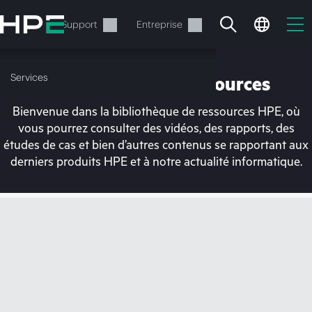
Accéder
au
Services
Support
Entreprise
contenu
principal
Services
Bibliothèque de ressources
Bienvenue dans la bibliothèque de ressources HPE, où
vous pourrez consulter des vidéos, des rapports, des
études de cas et bien d’autres contenus se rapportant aux
derniers produits HPE et à notre actualité informatique.
Votre panier est
actuellement vide
Rendez-vous dans la boutique HPE pour
découvrir, configurer et commander.