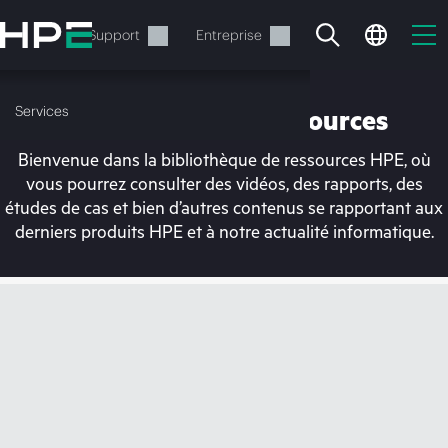
Accéder
au
Services
Support
Entreprise
contenu
principal
Services
Bibliothèque de ressources
Bienvenue dans la bibliothèque de ressources HPE, où
vous pourrez consulter des vidéos, des rapports, des
études de cas et bien d’autres contenus se rapportant aux
derniers produits HPE et à notre actualité informatique.
Votre panier est
actuellement vide
Rendez-vous dans la boutique HPE pour
découvrir, configurer et commander.