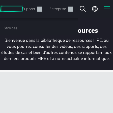
Accéder
au
Services
Support
Entreprise
contenu
principal
Services
Bibliothèque de ressources
Bienvenue dans la bibliothèque de ressources HPE, où
vous pourrez consulter des vidéos, des rapports, des
études de cas et bien d’autres contenus se rapportant aux
derniers produits HPE et à notre actualité informatique.
Votre panier est
actuellement vide
Rendez-vous dans la boutique HPE pour
découvrir, configurer et commander.