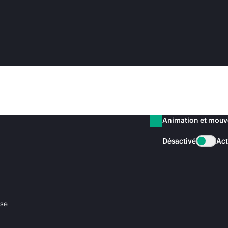
Animation et mou
Désactivé
Act
ise