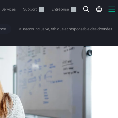
Services
Support
Entreprise
ance
Utilisation inclusive, éthique et responsable des données
ide
t commander.