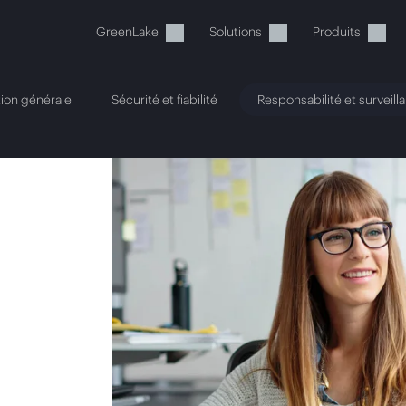
GreenLake
Solutions
Produits
ion générale
Sécurité et fiabilité
Responsabilité et surveill
tre panier est actuellement v
 dans la boutique HPE pour découvrir, configurer e
Acheter maintenant