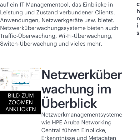
Jetzt kaufen
c
auf ein IT-Managementool, das Einblicke in
h
Leistung und Zustand verbundener Clients,
n
Anwendungen, Netzwerkgeräte usw. bietet.
i
Netzwerküberwachungssysteme bieten auch
s
Traffic-Überwachung,
Wi-Fi
-Überwachung,
Switch-Überwachung und vieles mehr.
Netzwerküber
wachung im
BILD ZUM
Überblick
ZOOMEN
ANKLICKEN
Netzwerkmanagementsysteme
wie HPE Aruba Networking
Central führen Einblicke,
Erkenntnisse und Metadaten