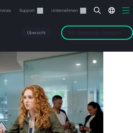
rvices
Support
Unternehmen
Mit GreenLake loslegen
Übersicht
estellen.