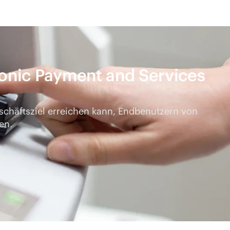
onic Payment and Services
eschäftsziel erreichen kann, Endbenutzern von
en.