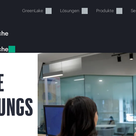
GreenLake
Lösungen
Produkte
Se
che
che
E
Ihr Warenkorb ist aktuell leer
TUNGS
 Sie den HPE Store zum Stöbern, Konfigurieren und B
Jetzt kaufen