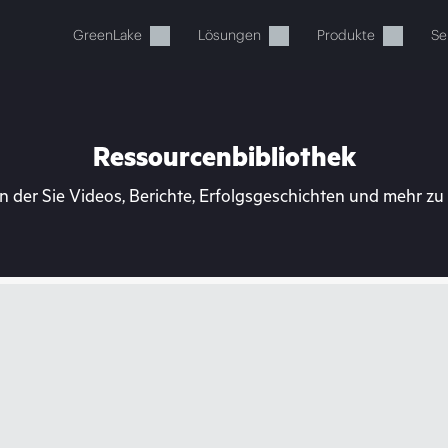
GreenLake
Lösungen
Produkte
Se
Ressourcenbibliothek
n der Sie Videos, Berichte, Erfolgsgeschichten und mehr z
Ihr Warenkorb ist aktuell leer
 Sie den HPE Store zum Stöbern, Konfigurieren und B
Jetzt kaufen