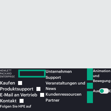
Jetzt kaufen
Animation
Unternehmen
und
Support
Bewegung
Kaufen
Veranstaltungen und
Produktsupport
News
Aus
E
Kundenressourcen
E-Mail an
Vertrieb
Partner
Kontakt
Folgen Sie HPE auf