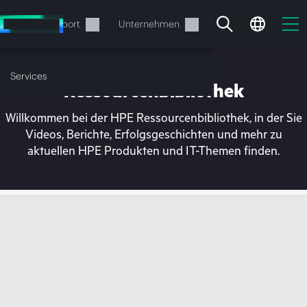
Zum
Hauptinhalt
rvices
Support
Unternehmen
wechseln
Services
Ressourcenbibliothek
Willkommen bei der HPE Ressourcenbibliothek, in der Sie
Videos, Berichte, Erfolgsgeschichten und mehr zu
aktuellen HPE Produkten und IT-Themen finden.
Ihr Warenkorb ist aktuell
leer
Besuchen Sie den HPE Store zum Stöbern,
Konfigurieren und Bestellen.