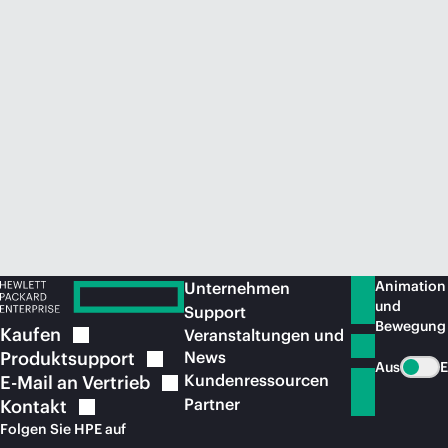
Jetzt kaufen
Animation
Unternehmen
und
Support
Bewegung
Kaufen
Veranstaltungen und
Produktsupport
News
Aus
E
Kundenressourcen
E-Mail an
Vertrieb
Partner
Kontakt
Folgen Sie HPE auf