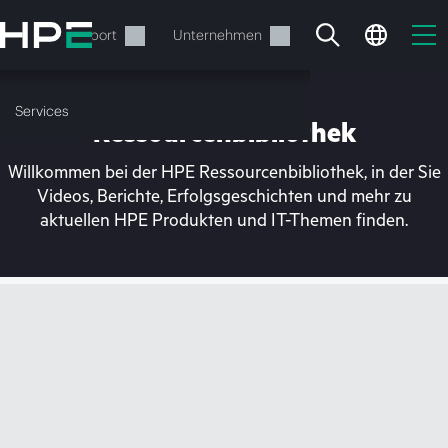
Zum
Hauptinhalt
rvices
Support
Unternehmen
wechseln
Services
Ressourcenbibliothek
Willkommen bei der HPE Ressourcenbibliothek, in der Sie
Videos, Berichte, Erfolgsgeschichten und mehr zu
aktuellen HPE Produkten und IT-Themen finden.
Ihr Warenkorb ist aktuell
leer
Besuchen Sie den HPE Store zum Stöbern,
Konfigurieren und Bestellen.