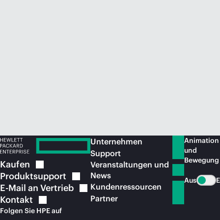
Jetzt kaufen
Animation
Unternehmen
und
Support
Bewegung
Kaufen
Veranstaltungen und
Produktsupport
News
Aus
E
Kundenressourcen
E-Mail an
Vertrieb
Partner
Kontakt
Folgen Sie HPE auf