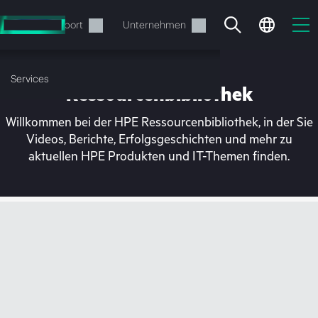
Zum
Hauptinhalt
rvices
Support
Unternehmen
wechseln
Services
Ressourcenbibliothek
Willkommen bei der HPE Ressourcenbibliothek, in der Sie
Videos, Berichte, Erfolgsgeschichten und mehr zu
aktuellen HPE Produkten und IT-Themen finden.
Ihr Warenkorb ist aktuell
leer
Besuchen Sie den HPE Store zum Stöbern,
Konfigurieren und Bestellen.