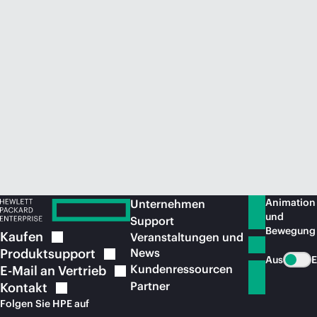
Jetzt kaufen
Animation
Unternehmen
und
Support
Bewegung
Kaufen
Veranstaltungen und
Produktsupport
News
Aus
E
Kundenressourcen
E-Mail an
Vertrieb
Partner
Kontakt
Folgen Sie HPE auf