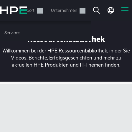
Zum
Hauptinhalt
rvices
Support
Unternehmen
wechseln
Services
Ressourcenbibliothek
Willkommen bei der HPE Ressourcenbibliothek, in der Sie
Videos, Berichte, Erfolgsgeschichten und mehr zu
aktuellen HPE Produkten und IT-Themen finden.
Ihr Warenkorb ist aktuell
leer
Besuchen Sie den HPE Store zum Stöbern,
Konfigurieren und Bestellen.