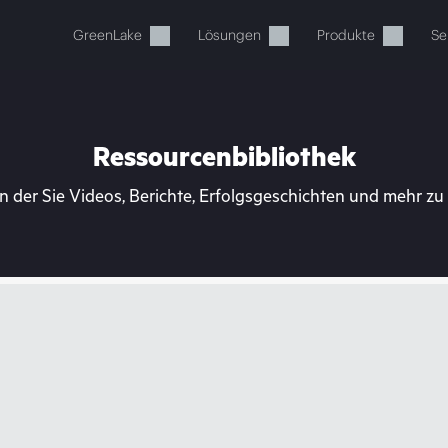
GreenLake
Lösungen
Produkte
Se
Ressourcenbibliothek
n der Sie Videos, Berichte, Erfolgsgeschichten und mehr z
Ihr Warenkorb ist aktuell leer
 Sie den HPE Store zum Stöbern, Konfigurieren und B
Jetzt kaufen