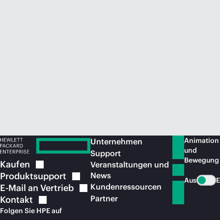
Jetzt kaufen
Animation
Unternehmen
und
Support
Bewegung
Kaufen
Veranstaltungen und
Produktsupport
News
Aus
E
Kundenressourcen
E-Mail an
Vertrieb
Partner
Kontakt
Folgen Sie HPE auf