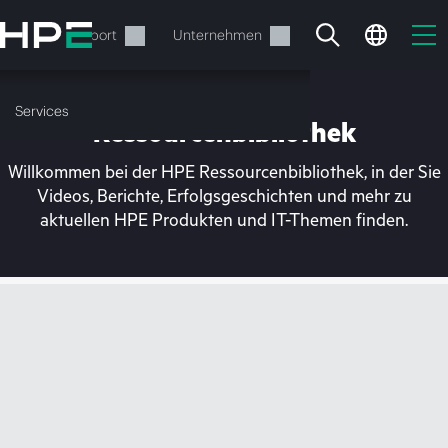
Zum
Hauptinhalt
rvices
Support
Unternehmen
wechseln
Services
Ressourcenbibliothek
Willkommen bei der HPE Ressourcenbibliothek, in der Sie
Videos, Berichte, Erfolgsgeschichten und mehr zu
aktuellen HPE Produkten und IT-Themen finden.
Ihr Warenkorb ist aktuell
leer
Besuchen Sie den HPE Store zum Stöbern,
Konfigurieren und Bestellen.