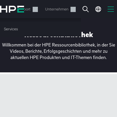
Zum
Hauptinhalt
rvices
Support
Unternehmen
wechseln
Services
Ressourcenbibliothek
Willkommen bei der HPE Ressourcenbibliothek, in der Sie
Videos, Berichte, Erfolgsgeschichten und mehr zu
aktuellen HPE Produkten und IT-Themen finden.
Ihr Warenkorb ist aktuell
leer
Besuchen Sie den HPE Store zum Stöbern,
Konfigurieren und Bestellen.