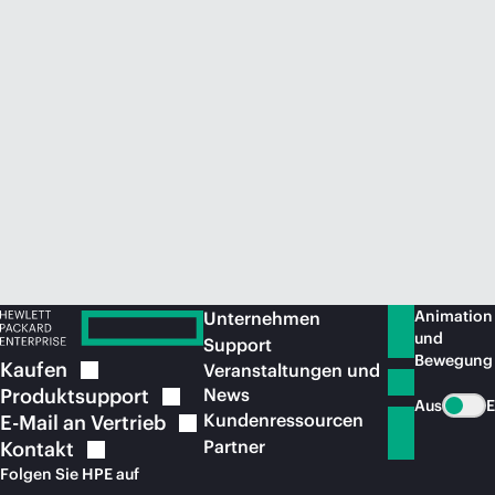
Jetzt kaufen
Animation
Unternehmen
und
Support
Bewegung
Kaufen
Veranstaltungen und
Produktsupport
News
Aus
E
Kundenressourcen
E-Mail an
Vertrieb
Partner
Kontakt
Folgen Sie HPE auf