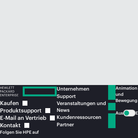
Jetzt kaufen
Animation
Unternehmen
und
Support
Bewegung
Kaufen
Veranstaltungen und
Produktsupport
News
Aus
E
Kundenressourcen
E-Mail an
Vertrieb
Partner
Kontakt
Folgen Sie HPE auf