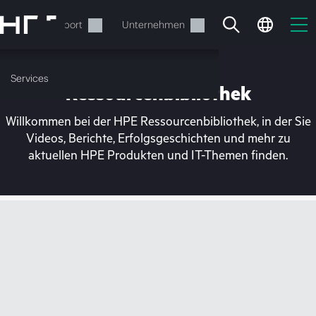
Zum
Hauptinhalt
rvices
Support
Unternehmen
wechseln
Services
Ressourcenbibliothek
Willkommen bei der HPE Ressourcenbibliothek, in der Sie
Videos, Berichte, Erfolgsgeschichten und mehr zu
aktuellen HPE Produkten und IT-Themen finden.
Ihr Warenkorb ist aktuell
leer
Besuchen Sie den HPE Store zum Stöbern,
Konfigurieren und Bestellen.