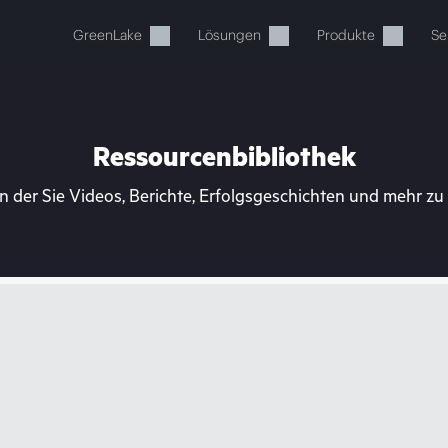
GreenLake
Lösungen
Produkte
Se
Ressourcenbibliothek
n der Sie Videos, Berichte, Erfolgsgeschichten und mehr z
Ihr Warenkorb ist aktuell leer
 Sie den HPE Store zum Stöbern, Konfigurieren und B
Jetzt kaufen