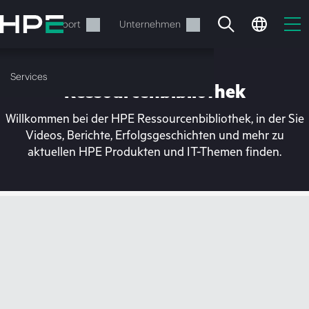
Zum
Hauptinhalt
rvices
Support
Unternehmen
wechseln
Services
Ressourcenbibliothek
Willkommen bei der HPE Ressourcenbibliothek, in der Sie
Videos, Berichte, Erfolgsgeschichten und mehr zu
aktuellen HPE Produkten und IT-Themen finden.
Ihr Warenkorb ist aktuell
leer
Besuchen Sie den HPE Store zum Stöbern,
Konfigurieren und Bestellen.