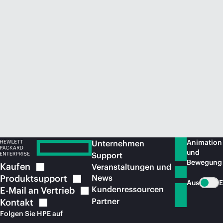
Jetzt kaufen
Animation
Unternehmen
und
Support
Bewegung
Kaufen
Veranstaltungen und
Produktsupport
News
Aus
E
Kundenressourcen
E-Mail an
Vertrieb
Partner
Kontakt
Folgen Sie HPE auf