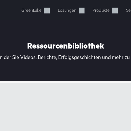
GreenLake
Lösungen
Produkte
Se
Ressourcenbibliothek
n der Sie Videos, Berichte, Erfolgsgeschichten und mehr z
Ihr Warenkorb ist aktuell leer
 Sie den HPE Store zum Stöbern, Konfigurieren und B
Jetzt kaufen