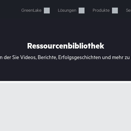
GreenLake
Lösungen
Produkte
Se
Ressourcenbibliothek
n der Sie Videos, Berichte, Erfolgsgeschichten und mehr z
Ihr Warenkorb ist aktuell leer
 Sie den HPE Store zum Stöbern, Konfigurieren und B
Jetzt kaufen