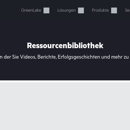
GreenLake
Lösungen
Produkte
Se
Ressourcenbibliothek
n der Sie Videos, Berichte, Erfolgsgeschichten und mehr z
Ihr Warenkorb ist aktuell leer
 Sie den HPE Store zum Stöbern, Konfigurieren und B
Jetzt kaufen