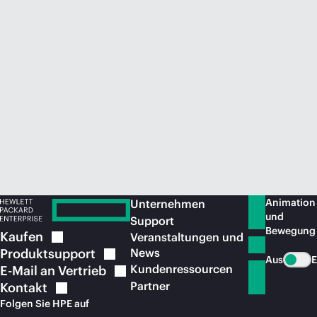
Jetzt kaufen
Animation
Unternehmen
und
Support
Bewegung
Kaufen
Veranstaltungen und
Produktsupport
News
Aus
E
Kundenressourcen
E-Mail an
Vertrieb
Partner
Kontakt
Folgen Sie HPE auf