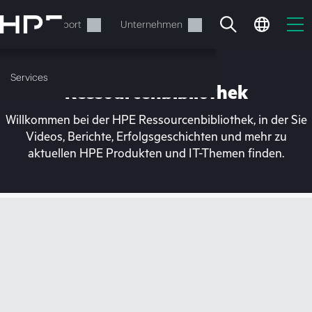
Zum
Hauptinhalt
rvices
Support
Unternehmen
wechseln
Services
Ressourcenbibliothek
Willkommen bei der HPE Ressourcenbibliothek, in der Sie
Videos, Berichte, Erfolgsgeschichten und mehr zu
aktuellen HPE Produkten und IT-Themen finden.
Ihr Warenkorb ist aktuell
leer
Besuchen Sie den HPE Store zum Stöbern,
Konfigurieren und Bestellen.