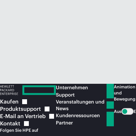
Jetzt kaufen
Animation
Unternehmen
und
Support
Bewegung
Kaufen
Veranstaltungen und
Produktsupport
News
Aus
E
Kundenressourcen
E-Mail an
Vertrieb
Partner
Kontakt
Folgen Sie HPE auf