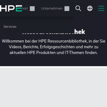
Zum
Hauptinhalt
rvices
Support
Unternehmen
wechseln
Services
Ressourcenbibliothek
Willkommen bei der HPE Ressourcenbibliothek, in der Sie
Videos, Berichte, Erfolgsgeschichten und mehr zu
aktuellen HPE Produkten und IT-Themen finden.
Ihr Warenkorb ist aktuell
leer
Besuchen Sie den HPE Store zum Stöbern,
Konfigurieren und Bestellen.