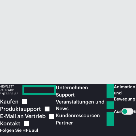
Jetzt kaufen
Animation
Unternehmen
und
Support
Bewegung
Kaufen
Veranstaltungen und
Produktsupport
News
Aus
E
Kundenressourcen
E-Mail an
Vertrieb
Partner
Kontakt
Folgen Sie HPE auf