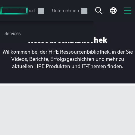
Zum
Hauptinhalt
rvices
Support
Unternehmen
wechseln
Services
Ressourcenbibliothek
Willkommen bei der HPE Ressourcenbibliothek, in der Sie
Videos, Berichte, Erfolgsgeschichten und mehr zu
aktuellen HPE Produkten und IT-Themen finden.
Ihr Warenkorb ist aktuell
leer
Besuchen Sie den HPE Store zum Stöbern,
Konfigurieren und Bestellen.