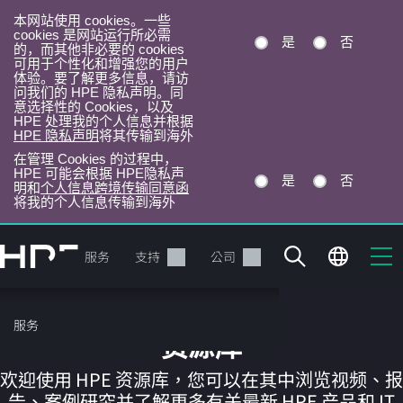
本网站使用 cookies。一些
cookies 是网站运行所必需
是
否
的，而其他非必要的 cookies
可用于个性化和增强您的用户
体验。要了解更多信息，请访
问我们的 HPE 隐私声明。同
意选择性的 Cookies，以及
HPE 处理我的个人信息并根据
HPE 隐私声明
将其传输到海外
在管理 Cookies 的过程中，
HPE 可能会根据 HPE隐私声
是
否
明和
个人信息跨境传输同意函
将我的个人信息传输到海外
跳
转
产品
服务
支持
公司
到
主
目
服务
录
资源库
欢迎使用 HPE 资源库，您可以在其中浏览视频、报
告、案例研究并了解更多有关最新 HPE 产品和 IT