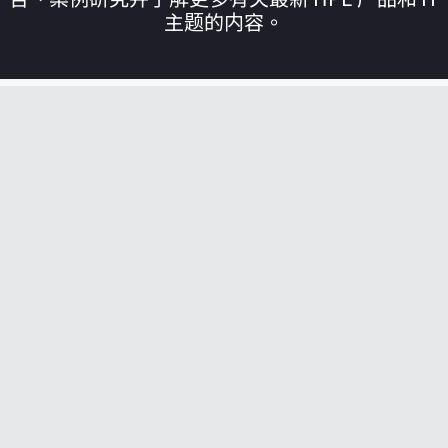
主题的内容。
您的购物车目前是空的
前往 HPE 商店浏览、配置和订购。
立即购买