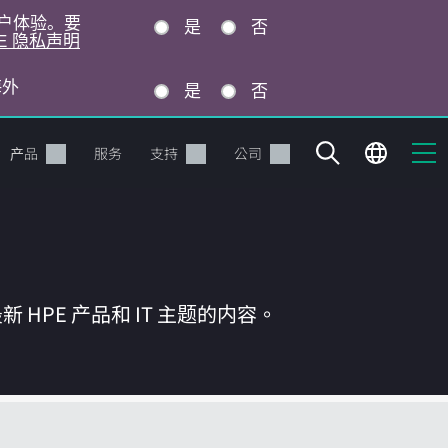
的用户体验。要
是
否
E 隐私声明
海外
是
否
产品
服务
支持
公司
HPE 产品和 IT 主题的内容。