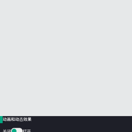
前往 HPE 商店浏览、配置和订购。
立即购买
动画和动态效果
关闭
打开