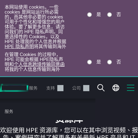
本网站使用 cookies。一些
cookies 是网站运行所必需
是
否
的，而其他非必要的 cookies
可用于个性化和增强您的用户
体验。要了解更多信息，请访
问我们的 HPE 隐私声明。同
意选择性的 Cookies，以及
HPE 处理我的个人信息并根据
HPE 隐私声明
将其传输到海外
在管理 Cookies 的过程中，
HPE 可能会根据 HPE隐私声
是
否
明和
个人信息跨境传输同意函
将我的个人信息传输到海外
跳
转
产品
服务
支持
公司
到
主
目
服务
录
资源库
欢迎使用 HPE 资源库，您可以在其中浏览视频、报
告、案例研究并了解更多有关最新 HPE 产品和 IT