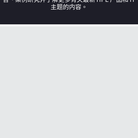
主题的内容。
您的购物车目前是空的
前往 HPE 商店浏览、配置和订购。
立即购买