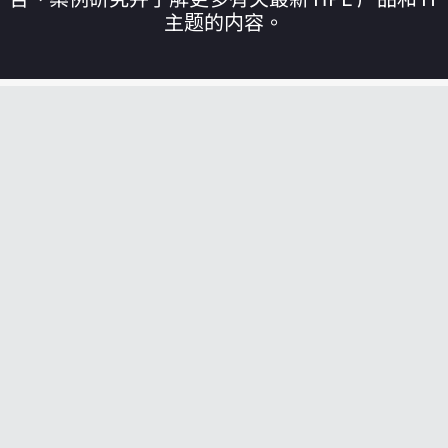
主题的内容。
您的购物车目前是空的
前往 HPE 商店浏览、配置和订购。
立即购买