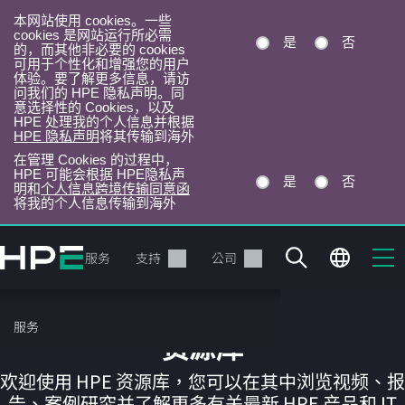
本网站使用 cookies。一些
cookies 是网站运行所必需
是
否
的，而其他非必要的 cookies
可用于个性化和增强您的用户
体验。要了解更多信息，请访
问我们的 HPE 隐私声明。同
意选择性的 Cookies，以及
HPE 处理我的个人信息并根据
HPE 隐私声明
将其传输到海外
在管理 Cookies 的过程中，
HPE 可能会根据 HPE隐私声
是
否
明和
个人信息跨境传输同意函
将我的个人信息传输到海外
跳
转
产品
服务
支持
公司
到
主
目
服务
录
资源库
欢迎使用 HPE 资源库，您可以在其中浏览视频、报
告、案例研究并了解更多有关最新 HPE 产品和 IT