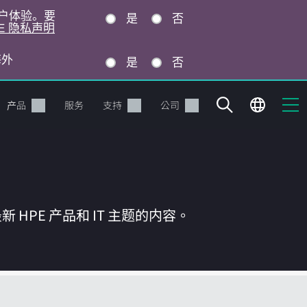
的用户体验。要
是
否
E 隐私声明
海外
是
否
产品
服务
支持
公司
HPE 产品和 IT 主题的内容。