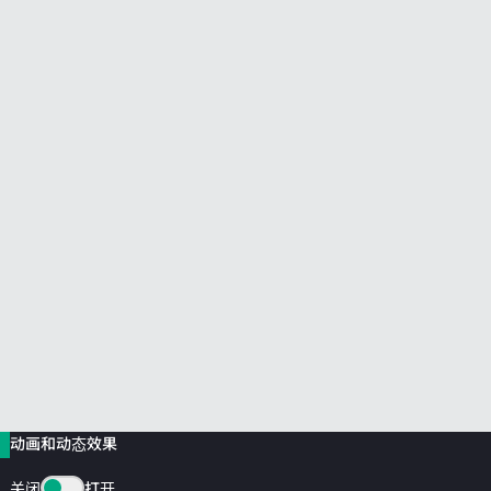
前往 HPE 商店浏览、配置和订购。
立即购买
动画和动态效果
关闭
打开