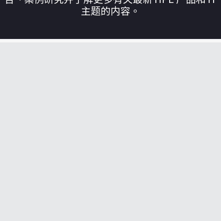
主题的内容。
您的购物车目前是空的
前往 HPE 商店浏览、配置和订购。
立即购买