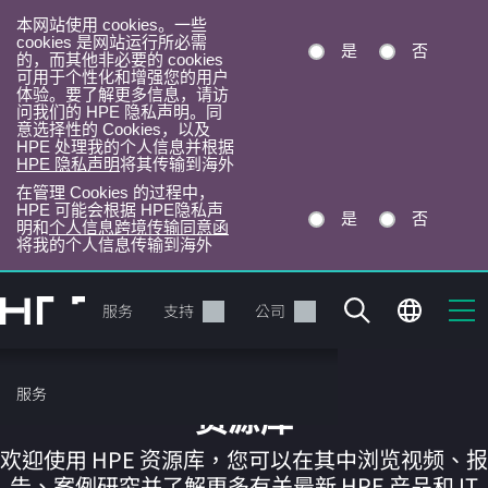
本网站使用 cookies。一些
cookies 是网站运行所必需
是
否
的，而其他非必要的 cookies
可用于个性化和增强您的用户
体验。要了解更多信息，请访
问我们的 HPE 隐私声明。同
意选择性的 Cookies，以及
HPE 处理我的个人信息并根据
HPE 隐私声明
将其传输到海外
在管理 Cookies 的过程中，
HPE 可能会根据 HPE隐私声
是
否
明和
个人信息跨境传输同意函
将我的个人信息传输到海外
跳
转
产品
服务
支持
公司
到
主
目
服务
录
资源库
欢迎使用 HPE 资源库，您可以在其中浏览视频、报
告、案例研究并了解更多有关最新 HPE 产品和 IT