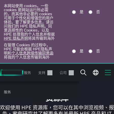
本网站使用 cookies。一些
cookies 是网站运行所必需
是
否
的，而其他非必要的 cookies
可用于个性化和增强您的用户
体验。要了解更多信息，请访
问我们的 HPE 隐私声明。同
意选择性的 Cookies，以及
HPE 处理我的个人信息并根据
HPE 隐私声明
将其传输到海外
在管理 Cookies 的过程中，
HPE 可能会根据 HPE隐私声
是
否
明和
个人信息跨境传输同意函
将我的个人信息传输到海外
跳
转
产品
服务
支持
公司
到
主
目
服务
录
资源库
欢迎使用 HPE 资源库，您可以在其中浏览视频、报
告、案例研究并了解更多有关最新 HPE 产品和 IT