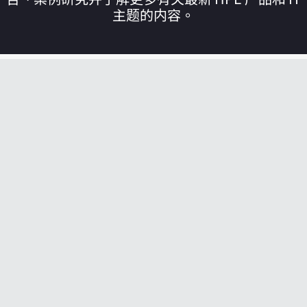
主题的内容。
您的购物车目前是空的
前往 HPE 商店浏览、配置和订购。
立即购买