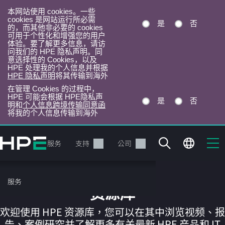
本网站使用 cookies。一些
cookies 是网站运行所必需
是
否
的，而其他非必要的 cookies
可用于个性化和增强您的用户
体验。要了解更多信息，请访
问我们的 HPE 隐私声明。同
意选择性的 Cookies，以及
HPE 处理我的个人信息并根据
HPE 隐私声明
将其传输到海外
在管理 Cookies 的过程中，
HPE 可能会根据 HPE隐私声
是
否
明和
个人信息跨境传输同意函
将我的个人信息传输到海外
跳
转
产品
服务
支持
公司
到
主
目
服务
录
资源库
欢迎使用 HPE 资源库，您可以在其中浏览视频、报
告、案例研究并了解更多有关最新 HPE 产品和 IT