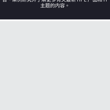
主题的内容。
您的购物车目前是空的
前往 HPE 商店浏览、配置和订购。
立即购买