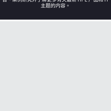
主题的内容。
您的购物车目前是空的
前往 HPE 商店浏览、配置和订购。
立即购买