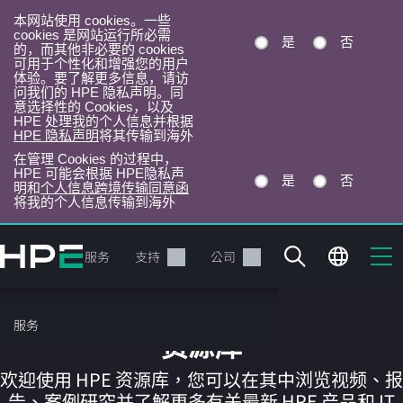
本网站使用 cookies。一些
cookies 是网站运行所必需
是
否
的，而其他非必要的 cookies
可用于个性化和增强您的用户
体验。要了解更多信息，请访
问我们的 HPE 隐私声明。同
意选择性的 Cookies，以及
HPE 处理我的个人信息并根据
HPE 隐私声明
将其传输到海外
在管理 Cookies 的过程中，
HPE 可能会根据 HPE隐私声
是
否
明和
个人信息跨境传输同意函
将我的个人信息传输到海外
跳
转
产品
服务
支持
公司
到
主
目
服务
录
资源库
欢迎使用 HPE 资源库，您可以在其中浏览视频、报
告、案例研究并了解更多有关最新 HPE 产品和 IT