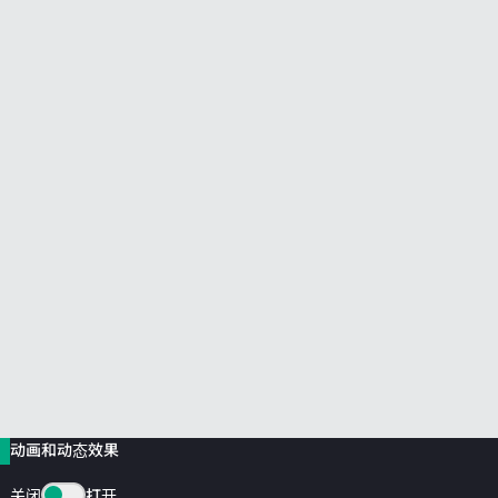
前往 HPE 商店浏览、配置和订购。
立即购买
动画和动态效果
关闭
打开