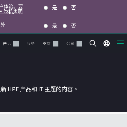
的用户体验。要
是
否
E 隐私声明
海外
是
否
产品
服务
支持
公司
HPE 产品和 IT 主题的内容。