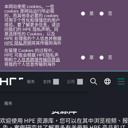
本网站使用 cookies。一些
cookies 是网站运行所必需
是
否
的，而其他非必要的 cookies
可用于个性化和增强您的用户
体验。要了解更多信息，请访
问我们的 HPE 隐私声明。同
意选择性的 Cookies，以及
HPE 处理我的个人信息并根据
HPE 隐私声明
将其传输到海外
在管理 Cookies 的过程中，
HPE 可能会根据 HPE隐私声
是
否
明和
个人信息跨境传输同意函
将我的个人信息传输到海外
跳
转
产品
服务
支持
公司
到
主
目
服务
录
资源库
欢迎使用 HPE 资源库，您可以在其中浏览视频、报
告、案例研究并了解更多有关最新 HPE 产品和 IT