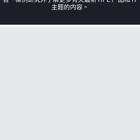
主题的内容。
您的购物车目前是空的
前往 HPE 商店浏览、配置和订购。
立即购买