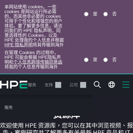
本网站使用 cookies。一些
cookies 是网站运行所必需
是
否
的，而其他非必要的 cookies
可用于个性化和增强您的用户
体验。要了解更多信息，请访
问我们的 HPE 隐私声明。同
意选择性的 Cookies，以及
HPE 处理我的个人信息并根据
HPE 隐私声明
将其传输到海外
在管理 Cookies 的过程中，
HPE 可能会根据 HPE隐私声
是
否
明和
个人信息跨境传输同意函
将我的个人信息传输到海外
跳
转
产品
服务
支持
公司
到
主
目
服务
录
资源库
欢迎使用 HPE 资源库，您可以在其中浏览视频、报
告、案例研究并了解更多有关最新 HPE 产品和 IT