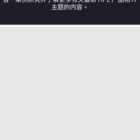
主题的内容。
您的购物车目前是空的
前往 HPE 商店浏览、配置和订购。
立即购买