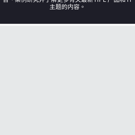
主题的内容。
您的购物车目前是空的
前往 HPE 商店浏览、配置和订购。
立即购买