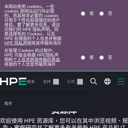
本网站使用 cookies。一些
cookies 是网站运行所必需
是
否
的，而其他非必要的 cookies
可用于个性化和增强您的用户
体验。要了解更多信息，请访
问我们的 HPE 隐私声明。同
意选择性的 Cookies，以及
HPE 处理我的个人信息并根据
HPE 隐私声明
将其传输到海外
在管理 Cookies 的过程中，
HPE 可能会根据 HPE隐私声
是
否
明和
个人信息跨境传输同意函
将我的个人信息传输到海外
跳
转
产品
服务
支持
公司
到
主
目
服务
录
资源库
欢迎使用 HPE 资源库，您可以在其中浏览视频、报
告、案例研究并了解更多有关最新 HPE 产品和 IT