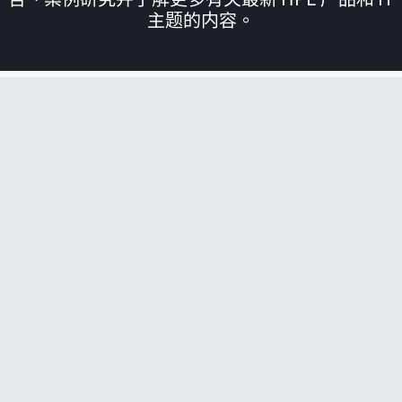
主题的内容。
您的购物车目前是空的
前往 HPE 商店浏览、配置和订购。
立即购买