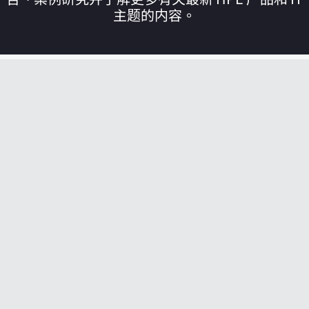
主题的内容。
您的购物车目前是空的
前往 HPE 商店浏览、配置和订购。
立即购买