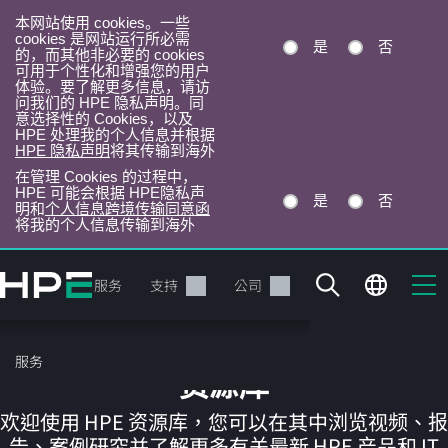
本网站使用 cookies。一些
cookies 是网站运行所必需
是
否
的，而其他非必要的 cookies
可用于个性化和增强您的用户
体验。要了解更多信息，请访
问我们的 HPE 隐私声明。同
意选择性的 Cookies，以及
HPE 处理我的个人信息并根据
HPE 隐私声明
将其传输到海外
在管理 Cookies 的过程中，
HPE 可能会根据 HPE隐私声
是
否
明和
个人信息跨境传输同意函
将我的个人信息传输到海外
跳
转
产品
服务
支持
公司
到
主
目
服务
录
资源库
欢迎使用 HPE 资源库，您可以在其中浏览视频、报
告、案例研究并了解更多有关最新 HPE 产品和 IT