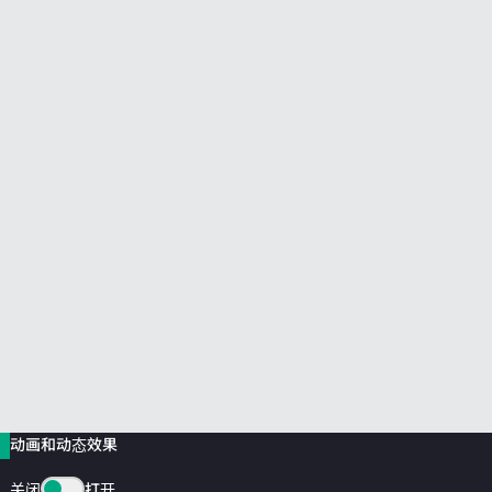
前往 HPE 商店浏览、配置和订购。
立即购买
动画和动态效果
关闭
打开