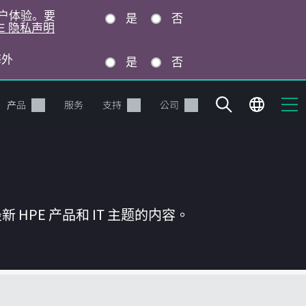
的用户体验。要
是
否
E 隐私声明
海外
是
否
产品
服务
支持
公司
HPE 产品和 IT 主题的内容。